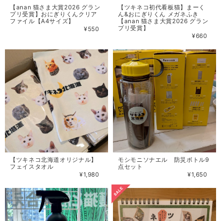
【anan 猫さま大賞2026 グラン
【ツキネコ初代看板猫】まーく
プリ受賞】おにぎりくんクリア
ん&おにぎりくん メガネふき
ファイル【A4サイズ】
【anan 猫さま大賞2026 グラン
プリ受賞】
¥550
¥660
【ツキネコ北海道オリジナル】
モシモニソナエル 防災ボトル9
フェイスタオル
点セット
¥1,980
¥1,650