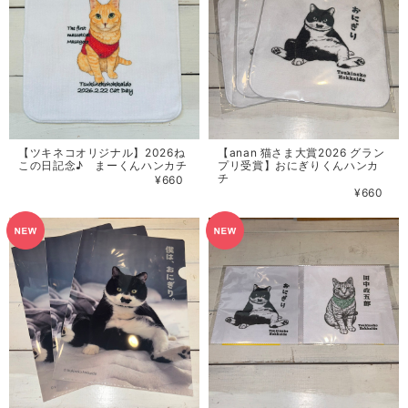
【ツキネコオリジナル】2026ね
【anan 猫さま大賞2026 グラン
この日記念♪ まーくんハンカチ
プリ受賞】おにぎりくんハンカ
チ
¥660
¥660