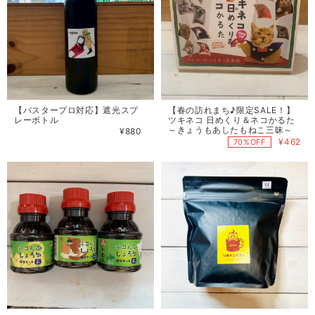
【バスタープロ対応】遮光スプ
【春の訪れまち♪限定SALE！】
レーボトル
ツキネコ 日めくり＆ネコかるた
～きょうもあしたもねこ三昧～
¥880
¥462
70%OFF