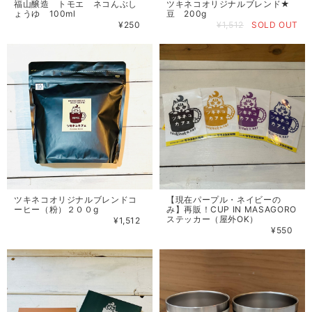
福山醸造 トモエ ネコんぶし
ツキネコオリジナルブレンド★
ょうゆ 100ml
豆 200g
¥250
¥1,512
SOLD OUT
ツキネコオリジナルブレンドコ
【現在パープル・ネイビーの
ーヒー（粉）２００g
み】再販！CUP IN MASAGORO
ステッカー（屋外OK）
¥1,512
¥550