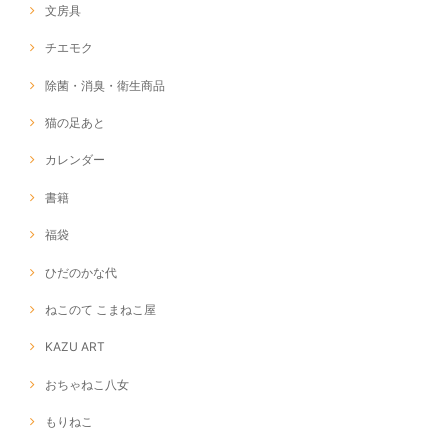
文房具
チエモク
除菌・消臭・衛生商品
猫の足あと
カレンダー
書籍
福袋
ひだのかな代
ねこのて こまねこ屋
KAZU ART
おちゃねこ八女
もりねこ