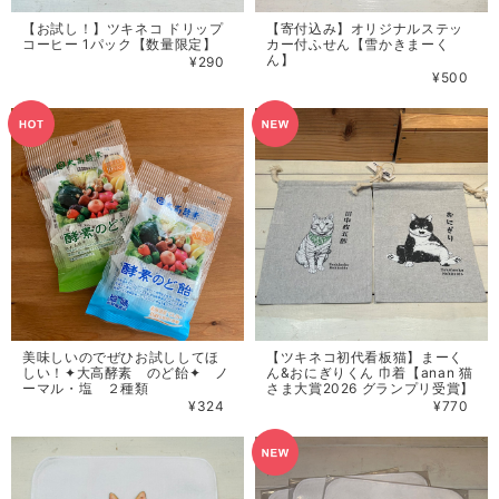
【お試し！】ツキネコ ドリップ
【寄付込み】オリジナルステッ
コーヒー 1パック【数量限定】
カー付ふせん【雪かきまーく
ん】
¥290
¥500
美味しいのでぜひお試ししてほ
【ツキネコ初代看板猫】まーく
しい！✦大高酵素 のど飴✦ ノ
ん&おにぎりくん 巾着【anan 猫
ーマル・塩 ２種類
さま大賞2026 グランプリ受賞】
¥324
¥770