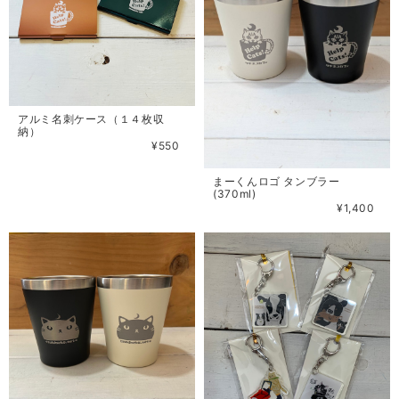
アルミ名刺ケース（１４枚収
納）
¥550
まーくんロゴ タンブラー
(370ml)
¥1,400