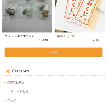
エンジェルですにゃ♪
猫みくじ 1回
¥1,320
¥200
More
Category
保護活動募金
サポート会員
グッズ