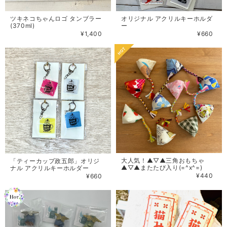
ツキネコちゃんロゴ タンブラー
オリジナル アクリルキーホルダ
(370ml)
ー
¥1,400
¥660
大人気！▲▽▲三角おもちゃ
「ティーカップ政五郎」オリジ
▲▽▲またたび入り(=^x^=)
ナル アクリルキーホルダー
¥440
¥660