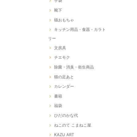
手袋
靴下
猫おもちゃ
キッチン用品・食器・カラト
リー
文房具
チエモク
除菌・消臭・衛生商品
猫の足あと
カレンダー
書籍
福袋
ひだのかな代
ねこのて こまねこ屋
KAZU ART