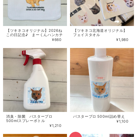
【ツキネコオリジナル】2026ね
【ツキネコ北海道オリジナル】
この日記念♪ まーくんハンカチ
フェイスタオル
¥660
¥1,980
消臭・除菌 バスタープロ
バスタープロ 500ml詰め替え
500mlスプレーボトル
¥1,100
¥1,210