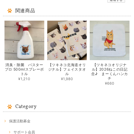
関連商品
消臭・除菌 バスター
【ツキネコ北海道オリ
【ツキネコオリジナ
プロ 500mlスプレーボ
ジナル】フェイスタオ
ル】2026ねこの日記
トル
ル
念♪ まーくんハンカ
チ
¥1,210
¥1,980
¥660
Category
保護活動募金
サポート会員