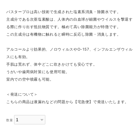
バスタープロは高い技術で生成された塩素系消臭・除菌水です。
主成分である次亜塩素酸は、人体内の白血球が細菌やウイルスを撃退す
る際に作り出す抵抗物質です。極めて高い除菌能力が特徴です。
この主成分は有機物に触れると瞬時に反応し除菌・消臭します。
アルコールより効果的、ノロウィルスやO-157、インフルエンザウィル
スにも有効。
手肌は荒れず、体中どこに吹きかけても安心です。
うがいや歯周病対策にも使用可能。
室内での空中噴霧も可能。
＜発送について＞
こちらの商品は液漏れなどの問題から【宅急便】で発送いたします。
数量