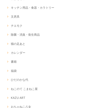
キッチン用品・食器・カラトリー
文房具
チエモク
除菌・消臭・衛生商品
猫の足あと
カレンダー
書籍
福袋
ひだのかな代
ねこのて こまねこ屋
KAZU ART
おちゃねこ八女