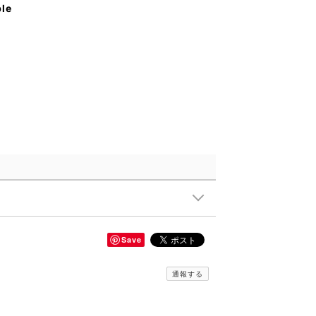
ble
Save
通報する