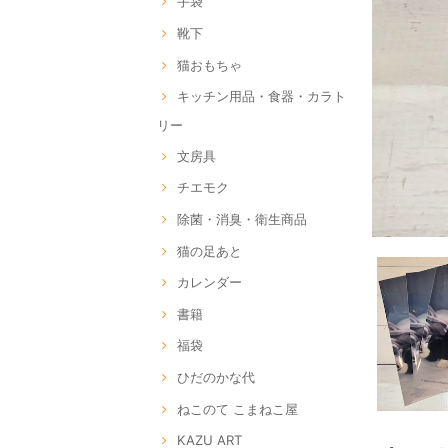
手袋
靴下
猫おもちゃ
キッチン用品・食器・カラト
リー
文房具
チエモク
除菌・消臭・衛生商品
猫の足あと
カレンダー
書籍
福袋
ひだのかな代
ねこのて こまねこ屋
KAZU ART