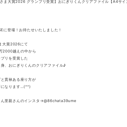
 猫さま大賞2026 グランプリ受賞】おにぎりくんクリアファイル【A4サイ
SEに登場！お待たせいたしました！
ま大賞2026にて
万2000越えの中から
ンプリを受賞した
出身、おにぎりくんのクリアファイル♪
げと貫禄ある座り方が
になります…(^^)
ん里親さんのインスタ→@86chata39ume