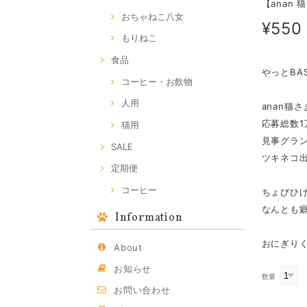
【anan
おちゃねこ八女
¥550
もりねこ
食品
やっとBA
コーヒー・お飲物
人用
anan猫さ
応募総数1
猫用
見事グラ
SALE
ツキネコ
定期便
コーヒー
ちょびひ
なんとも癖
Information
おにぎりく
About
お知らせ
数量
お問い合わせ