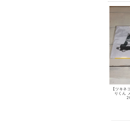
【ツキネ
りくん 
2