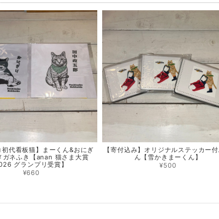
コ初代看板猫】まーくん&おにぎ
【寄付込み】オリジナルステッカー付
メガネふき【anan 猫さま大賞
ん【雪かきまーくん】
026 グランプリ受賞】
¥500
¥660