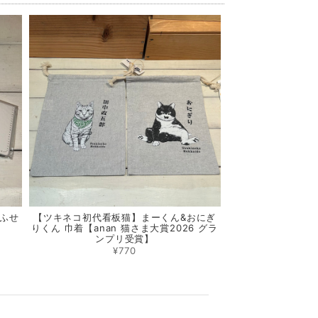
ふせ
【ツキネコ初代看板猫】まーくん&おにぎ
りくん 巾着【anan 猫さま大賞2026 グラ
ンプリ受賞】
¥770