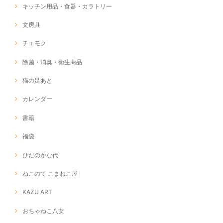
キッチン用品・食器・カラトリー
文房具
チエモク
除菌・消臭・衛生商品
猫の足あと
カレンダー
書籍
福袋
ひだのかな代
ねこのて こまねこ屋
KAZU ART
おちゃねこ八女