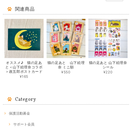
関連商品
オススメ♪ 猫の足あ
猫の足あと 山下絵理
猫の足あと 山下絵理奈
と＜山下絵理奈コラボ
奈 ミニ額
シール
＞政五郎ポストカード
¥550
¥220
¥165
Category
保護活動募金
サポート会員