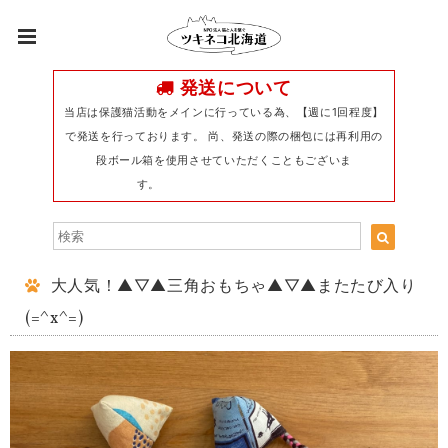
発送について
当店は保護猫活動をメインに行っている為、【週に1回程度】
で発送を行っております。 尚、発送の際の梱包には再利用の
段ボール箱を使用させていただくこともございま
す。
大人気！▲▽▲三角おもちゃ▲▽▲またたび入り
(=^x^=)