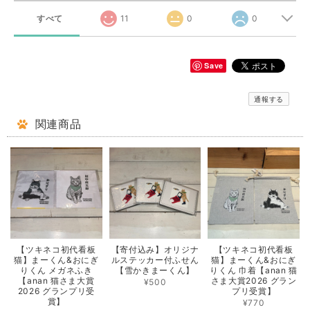
すべて
11
0
0
Save
通報する
関連商品
【ツキネコ初代看板
【寄付込み】オリジナ
【ツキネコ初代看板
猫】まーくん&おにぎ
ルステッカー付ふせん
猫】まーくん&おにぎ
りくん メガネふき
【雪かきまーくん】
りくん 巾着【anan 猫
【anan 猫さま大賞
さま大賞2026 グラン
¥500
2026 グランプリ受
プリ受賞】
賞】
¥770