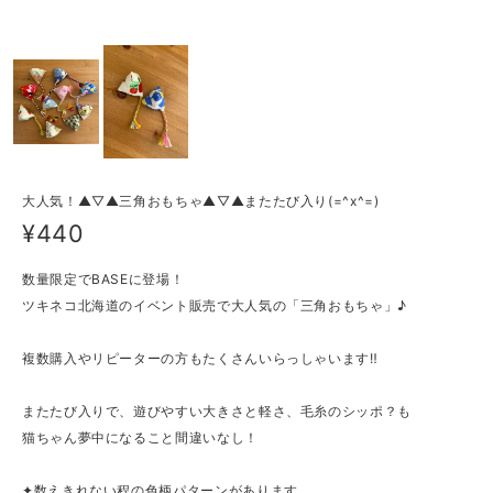
大人気！▲▽▲三角おもちゃ▲▽▲またたび入り(=^x^=)
¥440
数量限定でBASEに登場！
ツキネコ北海道のイベント販売で大人気の「三角おもちゃ」♪
複数購入やリピーターの方もたくさんいらっしゃいます‼
またたび入りで、遊びやすい大きさと軽さ、毛糸のシッポ？も
猫ちゃん夢中になること間違いなし！
✦数えきれない程の色柄パターンがあります。