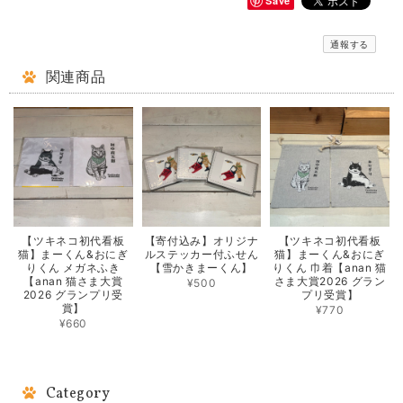
Save
通報する
関連商品
【ツキネコ初代看板
【寄付込み】オリジナ
【ツキネコ初代看板
猫】まーくん&おにぎ
ルステッカー付ふせん
猫】まーくん&おにぎ
りくん メガネふき
【雪かきまーくん】
りくん 巾着【anan 猫
【anan 猫さま大賞
さま大賞2026 グラン
¥500
2026 グランプリ受
プリ受賞】
賞】
¥770
¥660
Category