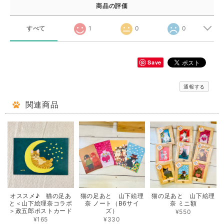
商品の評価
すべて
1
0
0
Save
通報する
関連商品
オススメ♪ 猫の足あ
猫の足あと 山下絵理
猫の足あと 山下絵理
と＜山下絵理奈コラボ
奈 ノート（B6サイ
奈 ミニ額
＞政五郎ポストカード
ズ）
¥550
¥165
¥330