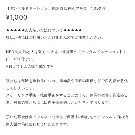
【デンタルドネーション】保護猫 口内ケア募金 1,000円
¥1,000
▲▲▲▲▲お支払い方法について▲▲▲▲▲
後払い決済はご利用いただけませんのでご注意ください。
NPO法人 猫と人を繋ぐ ツキネコ北海道の【デンタルドネーション】1
口1,000円です。
※何口でもご支援可能です※
猫たちは年齢を重ねるにつれ、歯肉炎や歯石の蓄積などで口内炎が悪化
してしまいます。
スケーリング手術・抜歯手術をすることにより、体調の改善が見込める
為、対象の猫たちには口内手術を施したいと考えております。
頂いた募金は全てツキネコ北海道で保護中の猫たちのデンタル＝口内治
療支援の為に使わせていただきます。