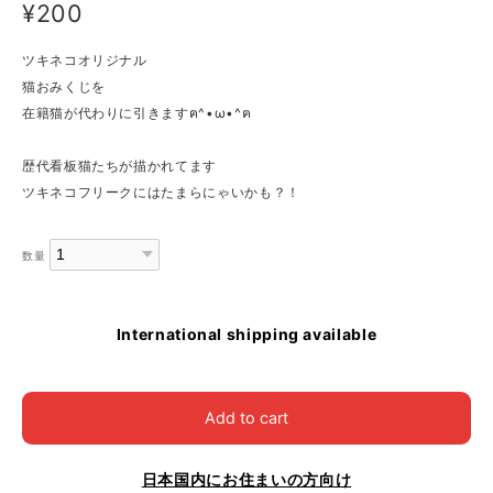
¥200
ツキネコオリジナル
猫おみくじを
在籍猫が代わりに引きますฅ^•ω•^ฅ
歴代看板猫たちが描かれてます
ツキネコフリークにはたまらにゃいかも？！
数量
International shipping available
Add to cart
日本国内にお住まいの方向け