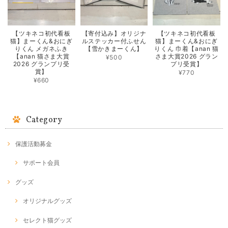
【ツキネコ初代看板
【寄付込み】オリジナ
【ツキネコ初代看板
猫】まーくん&おにぎ
ルステッカー付ふせん
猫】まーくん&おにぎ
りくん メガネふき
【雪かきまーくん】
りくん 巾着【anan 猫
【anan 猫さま大賞
さま大賞2026 グラン
¥500
2026 グランプリ受
プリ受賞】
賞】
¥770
¥660
Category
保護活動募金
サポート会員
グッズ
オリジナルグッズ
セレクト猫グッズ