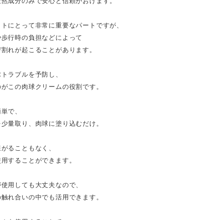
天然成分のみで安心と信頼がおけます。
ットにとって非常に重要なパートですが、
や歩行時の負担などによって
び割れが起こることがあります。
球トラブルを予防し、
のがこの肉球クリームの役割です。
簡単で、
を少量取り、肉球に塗り込むだけ。
嫌がることもなく、
使用することができます。
が使用しても大丈夫なので、
の触れ合いの中でも活用できます。