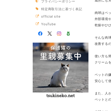
成分にも
プライバシーポリシー
特定商取引法に基づく表記
肉球はペ
official site
外部環境
YouTube
乾燥やひ
そんな肉
改善する
使い方も
クリーム
ペットの
安心して
また、人
ペットと