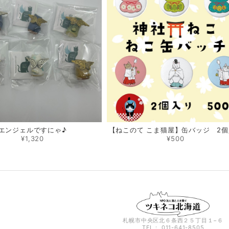
【ねこのて こま猫屋】缶バッジ 2
エンジェルですにゃ♪
¥500
¥1,320
札幌市中央区北６条西２５丁目１−６
TEL： 011-641-8505