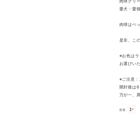
肉球クリ
愛犬・愛
肉球はペ
是非、こ
※お色は
お選びい
※ご注意
開封後は
万が一、
数量