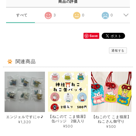
商品の評価
すべて
3
0
0
Save
通報する
関連商品
【ねこのて こま猫屋】
エンジェルですにゃ♪
【ねこのて こま猫屋】
缶バッジ 2個入り
ねこさん御守り
¥1,320
¥500
¥500