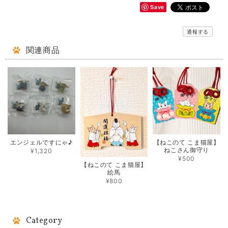
Save
通報する
関連商品
エンジェルですにゃ♪
【ねこのて こま猫屋】
ねこさん御守り
¥1,320
¥500
【ねこのて こま猫屋】
絵馬
¥800
Category