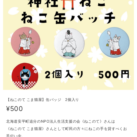
【ねこのて こま猫屋】缶バッジ 2個入り
¥500
北海道安平町追分のNPO法人生活支援の会《ねこのて》さんは
《ねこのて こま猫屋》さんとして町民の方々にねこの手を貸すべくお
手伝い中。