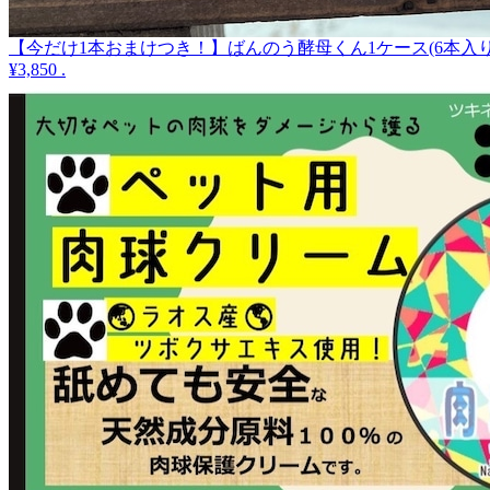
【今だけ1本おまけつき！】ばんのう酵母くん1ケース(6本入り
¥3,850
.