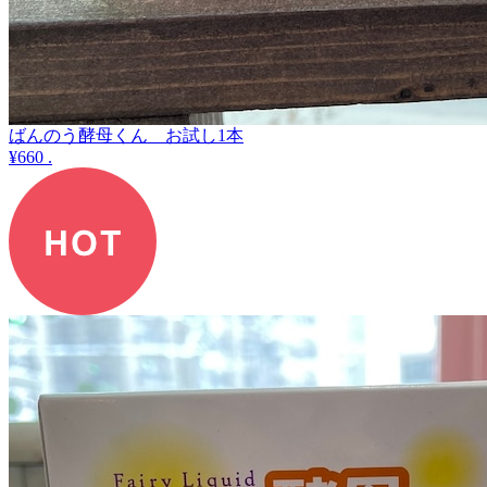
ばんのう酵母くん お試し1本
¥660
.