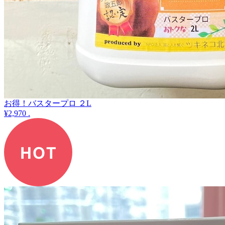
お得！バスタープロ ２L
¥2,970
.